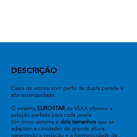
DESCRIÇÃO
Caixa de estore com perfis de dupla parede e
alta estanquidade.
O sistema
EUROSTAR
da VEKA oferece a
solução perfeita para cada janela.
Um único sistema e
dois tamanhos
que se
adaptam a cavidades de grande altura,
garantindo a vedação e a hermeticidade da