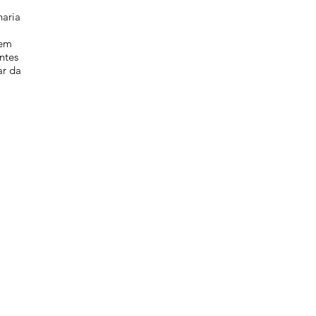
haria
bem
ntes
ar da